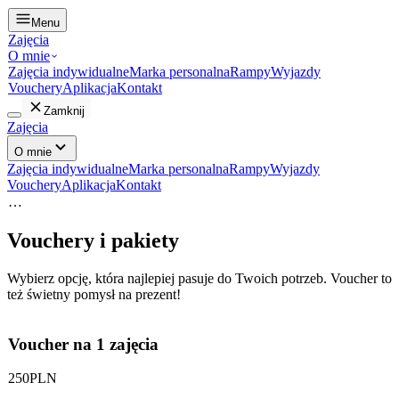
Menu
Zajęcia
O mnie
Zajęcia indywidualne
Marka personalna
Rampy
Wyjazdy
Vouchery
Aplikacja
Kontakt
Zamknij
Zajęcia
O mnie
Zajęcia indywidualne
Marka personalna
Rampy
Wyjazdy
Vouchery
Aplikacja
Kontakt
…
Vouchery i pakiety
Wybierz opcję, która najlepiej pasuje do Twoich potrzeb. Voucher to
też świetny pomysł na prezent!
Voucher na 1 zajęcia
250
PLN