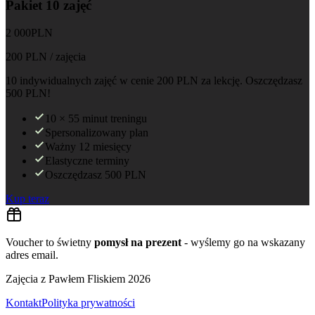
Pakiet 10 zajęć
2 000
PLN
200
PLN / zajęcia
10 indywidualnych zajęć w cenie 200 PLN za lekcję. Oszczędzasz
500 PLN!
10 × 55 minut treningu
Spersonalizowany plan
Ważny 12 miesięcy
Elastyczne terminy
Oszczędzasz 500 PLN
Kup teraz
Voucher to świetny
pomysł na prezent
- wyślemy go na wskazany
adres email.
Zajęcia z Pawłem Fliskiem
2026
Kontakt
Polityka prywatności